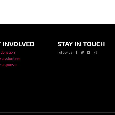
 INVOLVED
STAY IN TOUCH
 donation
Follow us
 a volunteer
 a sponsor