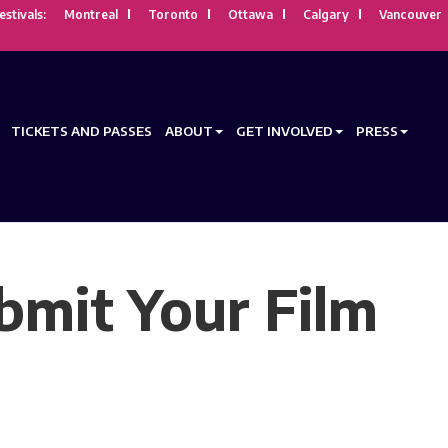
estivals:
Montreal
Toronto
Ottawa
Calgary
Vancouver
TICKETS AND PASSES
ABOUT
GET INVOLVED
PRESS
mit Your Film