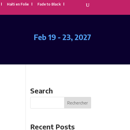
Haïti en Folie
Fade to Black
Feb 19 - 23, 2027
Search
Recent Posts