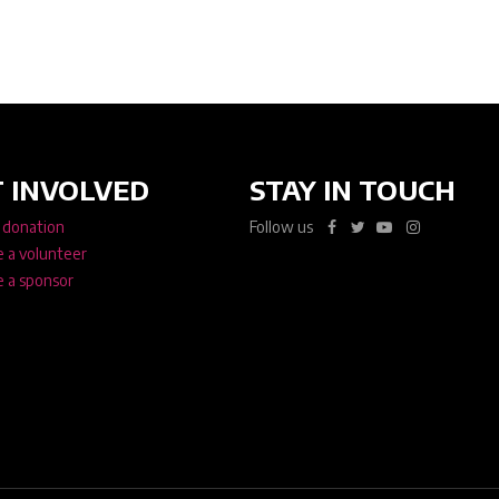
 INVOLVED
STAY IN TOUCH
 donation
Follow us
 a volunteer
 a sponsor