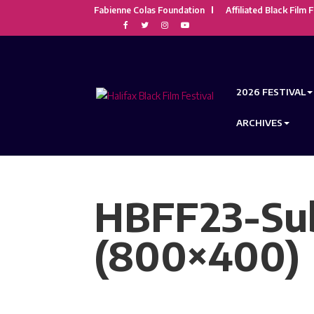
Fabienne Colas Foundation
Affiliated Black Film F
2026 FESTIVAL
ARCHIVES
HBFF23-Sub
(800×400)