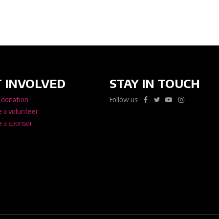
 INVOLVED
STAY IN TOUCH
 donation
Follow us
 a volunteer
 a sponsor