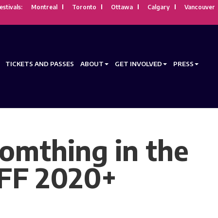
estivals:
Montreal
Toronto
Ottawa
Calgary
Vancouver
TICKETS AND PASSES
ABOUT
GET INVOLVED
PRESS
omthing in the
FF 2020+