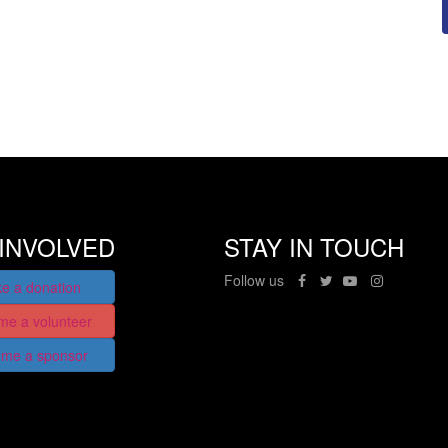
INVOLVED
STAY IN TOUCH
Follow us
e a donation
me a volunteer
me a sponsor