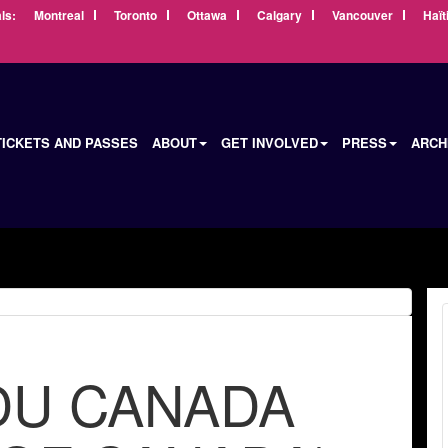
ls:
Montreal
Toronto
Ottawa
Calgary
Vancouver
Haït
TICKETS AND PASSES
ABOUT
GET INVOLVED
PRESS
ARCH
DU CANADA